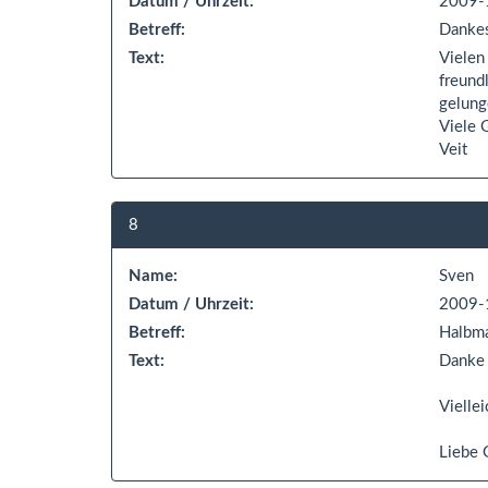
Datum / Uhrzeit:
2009-
Betreff:
Danke
Text:
Vielen
freund
gelung
Viele 
Veit
8
Name:
Sven
Datum / Uhrzeit:
2009-
Betreff:
Halbma
Text:
Danke 
Viellei
Liebe 