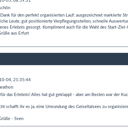
10-05, 08:59:31
schön
 Dank für den perfekt organisierten Lauf: ausgezeichnet markierte S
liche Leute, gut positionierte Verpflegungsstellen, schnelle Auswer
enes Erlebnis gesorgt. Kompliment auch für die Wahl des Start-Ziel-O
Grüße aus Erfurt
10-04, 21:35:44
rathon
für das Erlebnis! Alles hat gut geklappt - aber am Besten war der Ku
cht schafft ihr es ja, eine Umrundung des Geiseltalsees zu organisier
Grüße - Sven