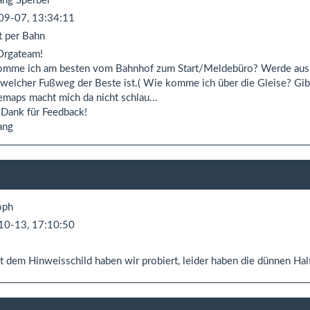
ng Sperber
09-07, 13:34:11
t per Bahn
Orgateam!
mme ich am besten vom Bahnhof zum Start/Meldebüro? Werde aus Ha
, welcher Fußweg der Beste ist.( Wie komme ich über die Gleise? Gi
maps macht mich da nicht schlau...
 Dank für Feedback!
ang
oph
10-13, 17:10:50
t dem Hinweisschild haben wir probiert, leider haben die dünnen Ha