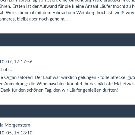
och zum Vorschlag von Sven: eine Umrundung wäre praktisch machbar,
ühren. Ersten ist der Aufwand für die kleine Anzahl Läufer (noch) zu 
tal. Wer schonmal mit dem Fahrrad den Weinberg hoch ist, weiß wovon
anderes, bleibt aber noch geheim...
10-07, 17:17:56
 Lob...
die Organisatoren! Der Lauf war wirklich gelungen - tolle Strecke, gu
ve Anmerkung: die Windmaschine könntet ihr das nächste Mal etwas r
 Dank für den schönen Tag, den wir Läufer genießen durften!
la Morgenstern
10-05, 16:13:10