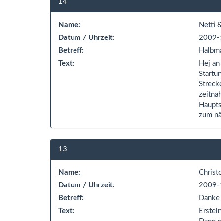
14
Name:
Netti 
Datum / Uhrzeit:
2009-
Betreff:
Halbma
Text:
Hej an
Startu
Streck
zeitna
Haupts
zum nä
13
Name:
Christ
Datum / Uhrzeit:
2009-
Betreff:
Danke 
Text:
Erstei