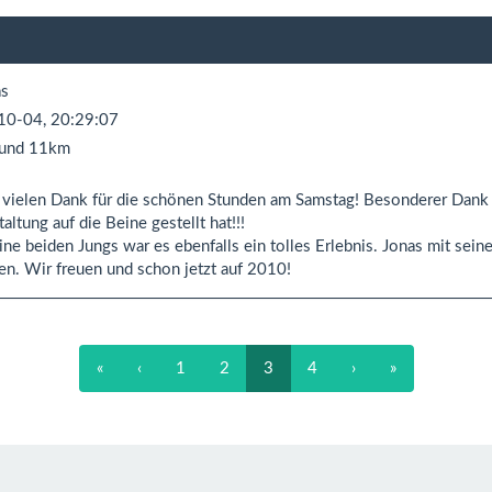
s
10-04, 20:29:07
und 11km
, vielen Dank für die schönen Stunden am Samstag! Besonderer Dank 
altung auf die Beine gestellt hat!!!
ine beiden Jungs war es ebenfalls ein tolles Erlebnis. Jonas mit sei
en. Wir freuen und schon jetzt auf 2010!
«
‹
1
2
3
4
›
»