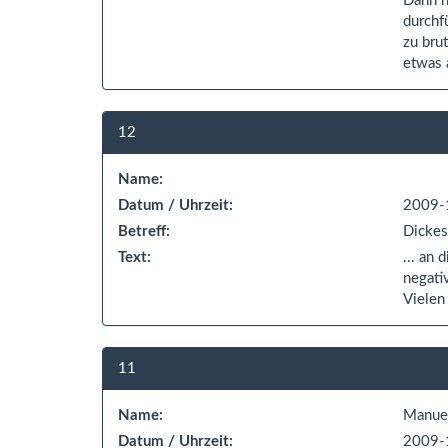
Dann n
durchf
zu bru
etwas 
12
Name:
Datum / Uhrzeit:
2009-
Betreff:
Dickes
Text:
... an 
negati
Vielen
11
Name:
Manue
Datum / Uhrzeit:
2009-