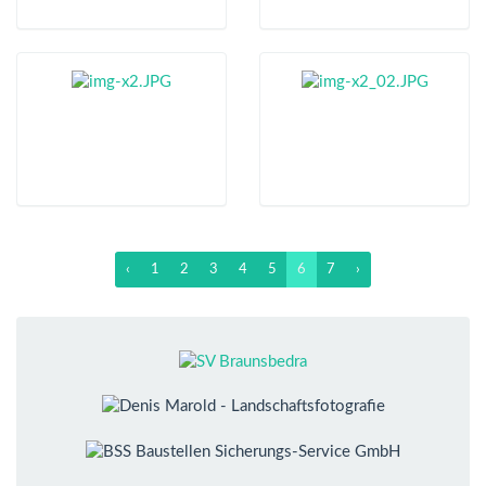
‹
1
2
3
4
5
6
7
›