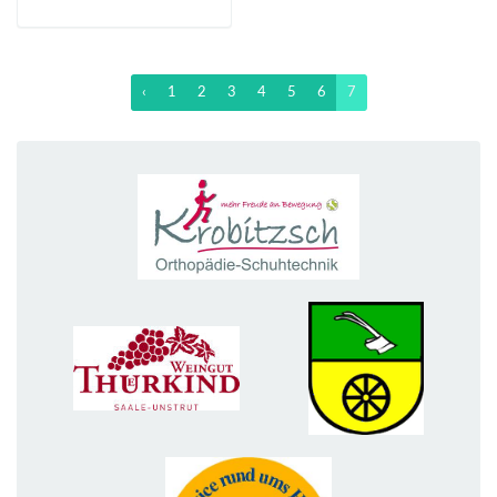
‹
1
2
3
4
5
6
7